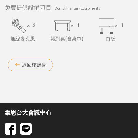
免費提供設備項目
Complimentary Equipments
×
2
×
1
×
1
無線麥克風
報到桌(含桌巾)
白板
返回樓層圖
集思台大會議中心